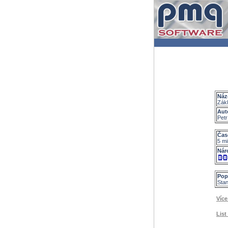
Náz
Zák
Aut
Petr
Čas
5 mi
Nár
Pop
Stan
Více
List