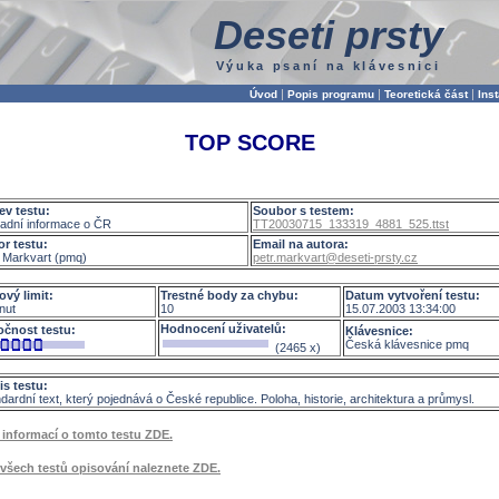
Deseti prsty
Výuka psaní na klávesnici
|
|
|
Úvod
Popis programu
Teoretická část
Ins
TOP SCORE
ev testu:
Soubor s testem:
ladní informace o ČR
TT20030715_133319_4881_525.ttst
or testu:
Email na autora:
 Markvart (pmq)
petr.markvart@deseti-prsty.cz
ový limit:
Trestné body za chybu:
Datum vytvoření testu:
nut
10
15.07.2003 13:34:00
Hodnocení uživatelů:
očnost testu:
Klávesnice:
Česká klávesnice pmq
(2465 x)
is testu:
dardní text, který pojednává o České republice. Poloha, historie, architektura a průmysl.
 informací o tomto testu ZDE.
 všech testů opisování naleznete ZDE.