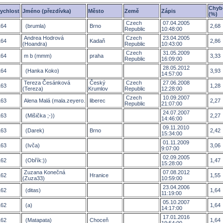
Chyb
ychlost
Jméno (přezdívka)
Město
Země
Zápis
(%)
Czech
07.04.2005
64
(brumla)
Brno
2,68
Republic
10:48:00
Andrea Hodrová
Czech
23.04.2005
64
Kadaň
2,86
(Hoandra)
Republic
10:43:00
Czech
31.05.2009
64
m b (mmm)
praha
3,33
Republic
16:09:00
28.05.2012
64
(Hanka Koko)
3,93
14:57:00
Tereza Česánková
Český
Czech
27.06.2008
63
1,28
(Tereza)
Krumlov
Republic
12:28:00
Czech
10.09.2007
63
Alena Malá (mala.zeyero.
liberec
2,27
Republic
21:07:00
24.07.2007
63
(Mišička ;-))
2,27
14:46:00
09.11.2010
63
(Darek)
Brno
2,42
15:34:00
01.11.2009
63
(Ivča)
3,06
9:07:00
02.09.2005
62
(Obřík:))
1,47
15:28:00
Zuzana Konečná
07.08.2012
62
Hranice
1,55
(Zuza33)
10:59:00
23.04.2006
62
(ditas)
1,64
11:19:00
05.10.2007
62
(a)
1,64
14:17:00
17.01.2016
62
(Matapata)
Choceň
1,64
19:54:00