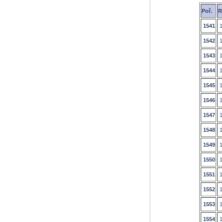
Poř.
R
1541
1
1542
1
1543
1
1544
1
1545
1
1546
1
1547
1
1548
1
1549
1
1550
1
1551
1
1552
1
1553
1
1554
1