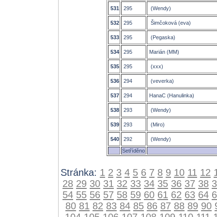
531
295
(Wendy)
532
295
Šimčoková (eva)
533
295
(Pegaska)
534
295
Marián (MM)
535
295
(xxx)
536
294
(veverka)
537
294
HanaC (Hanulinka)
538
293
(Wendy)
539
293
(Miro)
540
292
(Wendy)
Setříděno
Stránka:
1
2
3
4
5
6
7
8
9
10
11
12
28
29
30
31
32
33
34
35
36
37
38
3
54
55
56
57
58
59
60
61
62
63
64
6
80
81
82
83
84
85
86
87
88
89
90
104
105
106
107
108
109
110
111