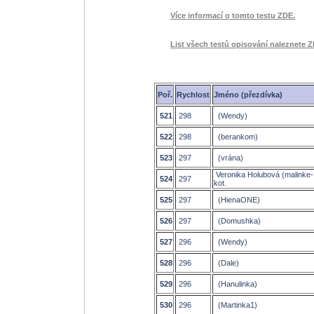
Více informací o tomto testu ZDE.
List všech testů opisování naleznete Z
Poř.
Rychlost
Jméno (přezdívka)
521
298
(Wendy)
522
298
(berankom)
523
297
(vrána)
Veronika Holubová (malinke-
524
297
kot.
525
297
(HienaONE)
526
297
(Domushka)
527
296
(Wendy)
528
296
(Dale)
529
296
(Hanulinka)
530
296
(Martinka1)