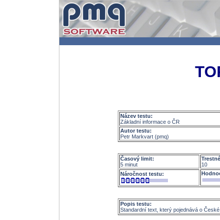
TO
Název testu:
Základní informace o ČR
Autor testu:
Petr Markvart (pmq)
Časový limit:
Trestn
5 minut
10
Hodnoc
Náročnost testu:
Popis testu:
Standardní text, který pojednává o České r