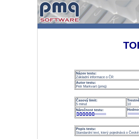
TO
Název testu:
Základní informace o ČR
Autor testu:
Petr Markvart (pmq)
Časový limit:
Trestn
5 minut
10
Hodnoc
Náročnost testu:
Popis testu:
Standardní text, který pojednává o České r