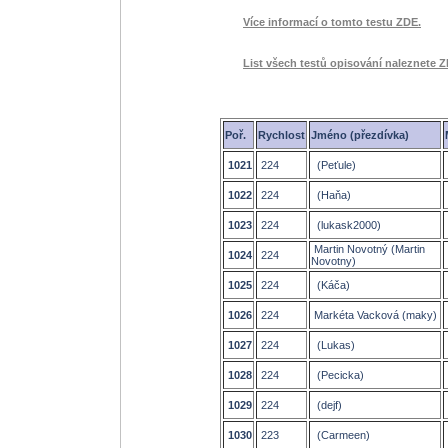
Více informací o tomto testu ZDE.
List všech testů opisování naleznete Z
Poř.
Rychlost
Jméno (přezdívka)
1021
224
(Peťule)
1022
224
(Haňa)
1023
224
(lukask2000)
Martin Novotný (Martin
1024
224
Novotny)
1025
224
(Káča)
1026
224
Markéta Vacková (maky)
1027
224
(Lukas)
1028
224
(Pecicka)
1029
224
(dejf)
1030
223
(Carmeen)