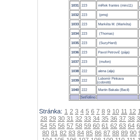
1031
223
miRek frantes (miro11)
1032
223
(pmq)
1033
223
Markéta M. (Markéta)
1034
223
(Thomas)
1035
223
(SuzyHard)
1036
223
Pavol Petrovič (pája)
1037
223
(mufon)
1038
222
alena (alja)
Lubomír Pinkava
1039
222
(cobretti)
1040
222
Martin Bakala (Bacil)
Setříděno
Stránka:
1
2
3
4
5
6
7
8
9
10
11
12
28
29
30
31
32
33
34
35
36
37
38
3
54
55
56
57
58
59
60
61
62
63
64
6
80
81
82
83
84
85
86
87
88
89
90
104
105
106
107
108
109
110
111