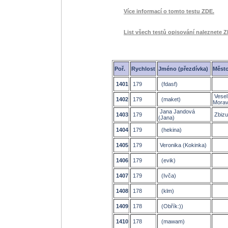
Více informací o tomto testu ZDE.
List všech testů opisování naleznete Z
Poř.
Rychlost
Jméno (přezdívka)
Měst
1401
179
(fdasf)
Vesel
1402
179
(maket)
Mora
Jana Jandová
1403
179
Zbizu
(Jana)
1404
179
(hekina)
1405
179
Veronika (Kokinka)
1406
179
(evik)
1407
179
(Ivča)
1408
178
(klm)
1409
178
(Obřík:))
1410
178
(mawam)