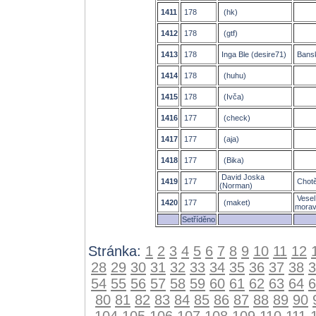
1411
178
(hk)
1412
178
(gtf)
1413
178
Inga Ble (desire71)
Bansk
1414
178
(huhu)
1415
178
(Ivča)
1416
177
(check)
1417
177
(aja)
1418
177
(Bika)
David Joska
1419
177
Chotě
(Norman)
Vesel
1420
177
(maket)
mora
Setříděno
Stránka:
1
2
3
4
5
6
7
8
9
10
11
12
28
29
30
31
32
33
34
35
36
37
38
3
54
55
56
57
58
59
60
61
62
63
64
6
80
81
82
83
84
85
86
87
88
89
90
104
105
106
107
108
109
110
111