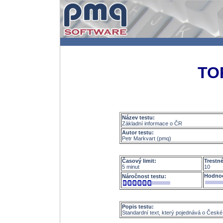
TO
Název testu:
Základní informace o ČR
Autor testu:
Petr Markvart (pmq)
Časový limit:
Trestn
5 minut
10
Hodnoc
Náročnost testu:
Popis testu:
Standardní text, který pojednává o České r