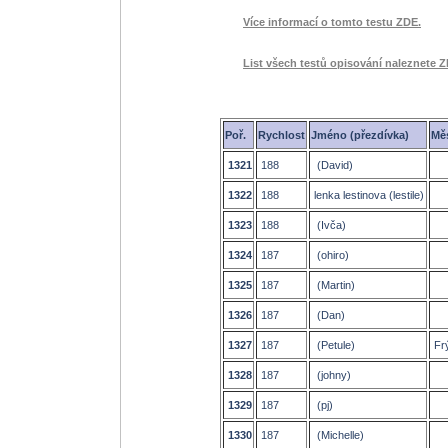
Více informací o tomto testu ZDE.
List všech testů opisování naleznete Z
Poř.
Rychlost
Jméno (přezdívka)
Mě
1321
188
(David)
1322
188
lenka lestinova (lestile)
1323
188
(Ivča)
1324
187
(ohiro)
1325
187
(Martin)
1326
187
(Dan)
1327
187
(Petule)
Frý
1328
187
(johny)
1329
187
(pj)
1330
187
(Michelle)