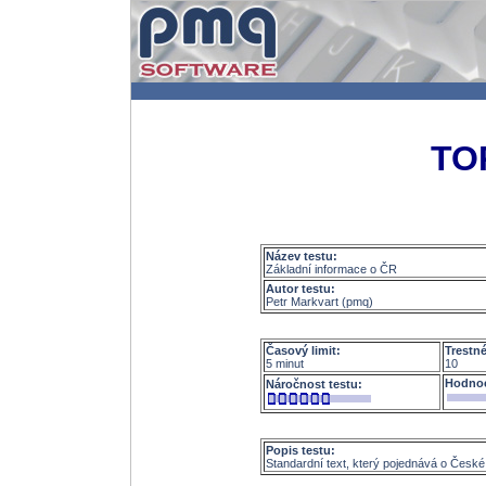
TO
Název testu:
Základní informace o ČR
Autor testu:
Petr Markvart (pmq)
Časový limit:
Trestn
5 minut
10
Hodnoc
Náročnost testu:
Popis testu:
Standardní text, který pojednává o České r