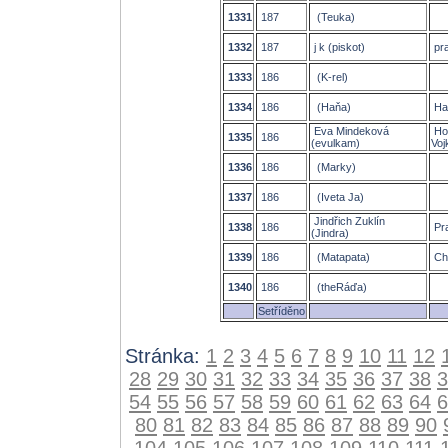
1331
187
(Teuka)
1332
187
j k (piskot)
pr
1333
186
(K-rel)
1334
186
(Haňa)
Ha
Eva Mindeková
Hos
1335
186
(evulkam)
Voj
1336
186
(Marky)
1337
186
(Iveta Ja)
Jindřich Zuklín
1338
186
Pr
(Jindra)
1339
186
(Matapata)
Ch
1340
186
(theRáďa)
Setříděno
Stránka:
1
2
3
4
5
6
7
8
9
10
11
12
28
29
30
31
32
33
34
35
36
37
38
3
54
55
56
57
58
59
60
61
62
63
64
6
80
81
82
83
84
85
86
87
88
89
90
104
105
106
107
108
109
110
111