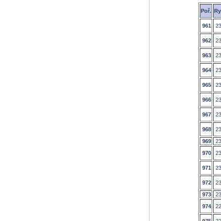
Poř.
Ry
961
23
962
23
963
23
964
23
965
23
966
23
967
23
968
23
969
23
970
23
971
23
972
23
973
23
974
22
975
22