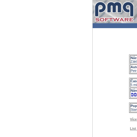
Náz
Zák
Aut
Petr
Čas
5 mi
Nár
Pop
Stan
Více
List