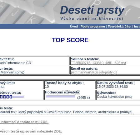
Deseti prsty
Výuka psaní na klávesnici
|
|
|
Úvod
Popis programu
Teoretická část
Ins
TOP SCORE
ev testu:
Soubor s testem:
ladní informace o ČR
TT20030715_133319_4881_525.ttst
or testu:
Email na autora:
 Markvart (pmq)
petr.markvart@deseti-prsty.cz
ový limit:
Trestné body za chybu:
Datum vytvoření testu:
nut
10
15.07.2003 13:34:00
Hodnocení uživatelů:
očnost testu:
Klávesnice:
Česká klávesnice pmq
(2465 x)
is testu:
dardní text, který pojednává o České republice. Poloha, historie, architektura a průmysl.
 informací o tomto testu ZDE.
 všech testů opisování naleznete ZDE.