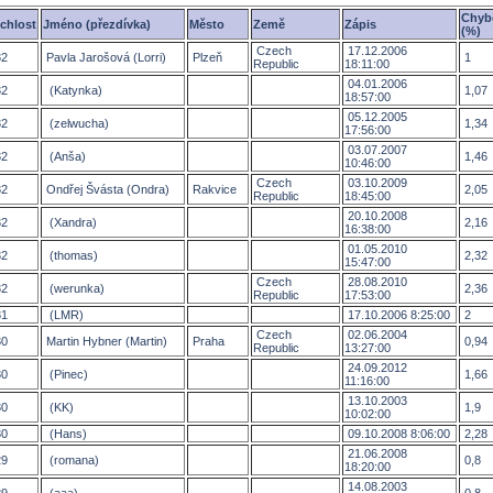
Chyb
chlost
Jméno (přezdívka)
Město
Země
Zápis
(%)
Czech
17.12.2006
2
Pavla Jarošová (Lorri)
Plzeň
1
Republic
18:11:00
04.01.2006
2
(Katynka)
1,07
18:57:00
05.12.2005
2
(zelwucha)
1,34
17:56:00
03.07.2007
2
(Anša)
1,46
10:46:00
Czech
03.10.2009
2
Ondřej Švásta (Ondra)
Rakvice
2,05
Republic
18:45:00
20.10.2008
2
(Xandra)
2,16
16:38:00
01.05.2010
2
(thomas)
2,32
15:47:00
Czech
28.08.2010
2
(werunka)
2,36
Republic
17:53:00
1
(LMR)
17.10.2006 8:25:00
2
Czech
02.06.2004
0
Martin Hybner (Martin)
Praha
0,94
Republic
13:27:00
24.09.2012
0
(Pinec)
1,66
11:16:00
13.10.2003
0
(KK)
1,9
10:02:00
0
(Hans)
09.10.2008 8:06:00
2,28
21.06.2008
9
(romana)
0,8
18:20:00
14.08.2003
9
(aaa)
0,8