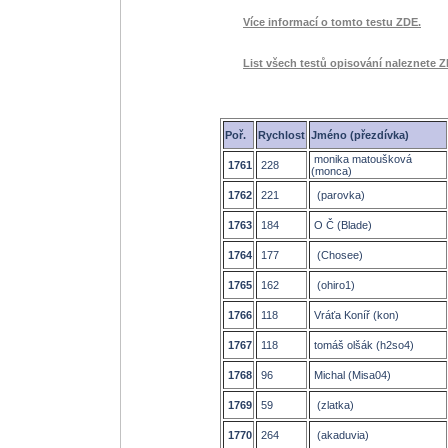
Více informací o tomto testu ZDE.
List všech testů opisování naleznete Z
Poř.
Rychlost
Jméno (přezdívka)
monika matoušková
1761
228
(monca)
1762
221
(parovka)
1763
184
O Č (Blade)
1764
177
(Chosee)
1765
162
(ohiro1)
1766
118
Vráťa Koníř (kon)
1767
118
tomáš olšák (h2so4)
1768
96
Michal (Misa04)
1769
59
(zlatka)
1770
264
(akaduvia)