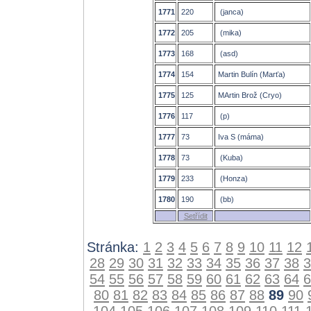
1771
220
(janca)
1772
205
(mika)
1773
168
(asd)
1774
154
Martin Bulín (Marťa)
1775
125
MArtin Brož (Cryo)
1776
117
(p)
1777
73
Iva S (máma)
1778
73
(Kuba)
1779
233
(Honza)
1780
190
(bb)
Setřídit
Stránka:
1
2
3
4
5
6
7
8
9
10
11
12
28
29
30
31
32
33
34
35
36
37
38
3
54
55
56
57
58
59
60
61
62
63
64
6
80
81
82
83
84
85
86
87
88
89
90
104
105
106
107
108
109
110
111