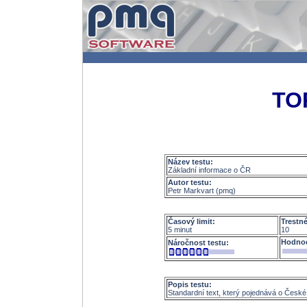
TO
Název testu:
Základní informace o ČR
Autor testu:
Petr Markvart (pmq)
Časový limit:
Trestn
5 minut
10
Hodnoc
Náročnost testu:
Popis testu:
Standardní text, který pojednává o České r