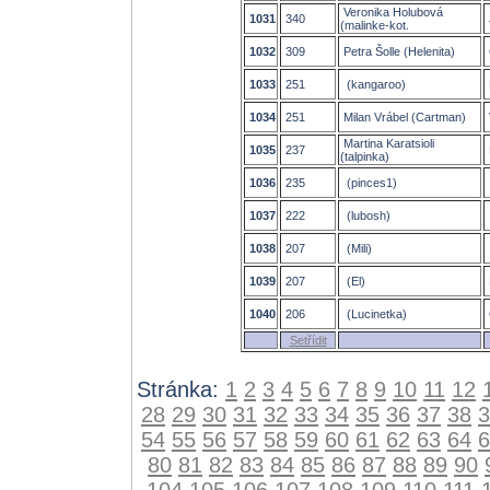
Veronika Holubová
1031
340
(malinke-kot.
1032
309
Petra Šolle (Helenita)
1033
251
(kangaroo)
1034
251
Milan Vrábel (Cartman)
Martina Karatsioli
1035
237
(talpinka)
1036
235
(pinces1)
1037
222
(lubosh)
1038
207
(Mili)
1039
207
(El)
1040
206
(Lucinetka)
Setřídit
Stránka:
1
2
3
4
5
6
7
8
9
10
11
12
28
29
30
31
32
33
34
35
36
37
38
3
54
55
56
57
58
59
60
61
62
63
64
6
80
81
82
83
84
85
86
87
88
89
90
104
105
106
107
108
109
110
111