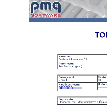
TO
Název testu:
Základní informace o ČR
Autor testu:
Petr Markvart (pmq)
Časový limit:
Trestn
5 minut
10
Hodnoc
Náročnost testu:
Popis testu:
Standardní text, který pojednává o České r