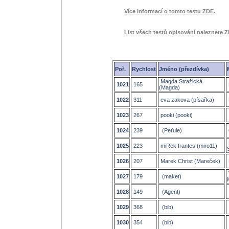
Více informací o tomto testu ZDE.
List všech testů opisování naleznete Z
Poř.
Rychlost
Jméno (přezdívka)
Magda Stražická
1021
165
(Magda)
1022
311
eva zakova (písařka)
1023
267
pooki (pooki)
1024
239
(Peťule)
1025
223
miRek frantes (miro11)
1026
207
Marek Christ (Mareček)
1027
179
(maket)
1028
149
(Agent)
1029
368
(bib)
1030
354
(bib)