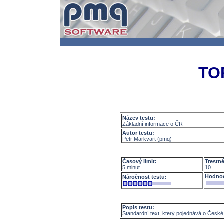
TO
Název testu:
Základní informace o ČR
Autor testu:
Petr Markvart (pmq)
Časový limit:
Trestn
5 minut
10
Hodnoc
Náročnost testu:
Popis testu:
Standardní text, který pojednává o České r