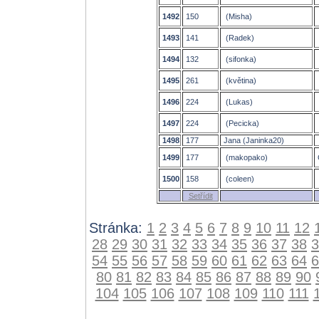
1492
150
(Misha)
1493
141
(Radek)
1494
132
(sifonka)
1495
261
(květina)
1496
224
(Lukas)
1497
224
(Pecicka)
1498
177
Jana (Janinka20)
1499
177
(makopako)
1500
158
(coleen)
Setřídit
Stránka:
1
2
3
4
5
6
7
8
9
10
11
12
28
29
30
31
32
33
34
35
36
37
38
3
54
55
56
57
58
59
60
61
62
63
64
6
80
81
82
83
84
85
86
87
88
89
90
104
105
106
107
108
109
110
111