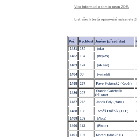
Více informací o tomto testu ZDE.
List všech testů opisování naleznete Z
Poř.
Rychlost
Jméno (přezdívka)
1481
152
(efa)
1482
134
(bejkos)
1483
124
(aRJay)
1484
38
(vojtadd)
1485
237
Pavel Koběrský (Koběr)
Standa Gabrhelík
1486
227
(Hi_ppo)
1487
218
Janek Poly (Hanz)
1488
198
Tomáš Ptáčník (T.I.P)
1489
189
(Alojz)
1490
113
(Einter)
1491
197
Marcel (Mac2311)